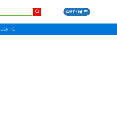
CART /
0
₫
LIÊN HỆ