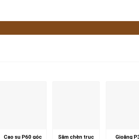
Cao su P60 góc
Săm chèn trục
Gioăng P