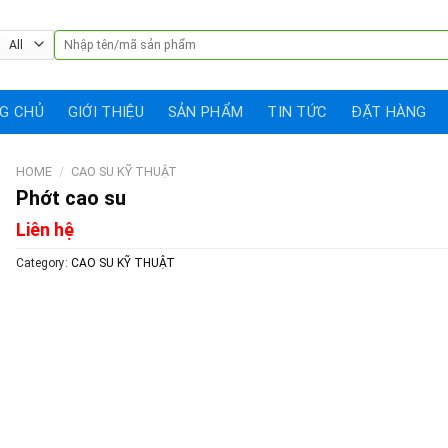
Search
for:
G CHỦ
GIỚI THIỆU
SẢN PHẨM
TIN TỨC
ĐẶT HÀNG
HOME
/
CAO SU KỸ THUẬT
Phớt cao su
Liên hệ
Category:
CAO SU KỸ THUẬT