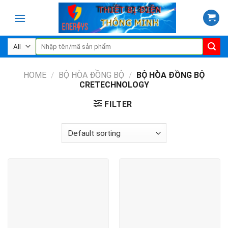
Skip
to
content
Search
for:
HOME
/
BỘ HÒA ĐỒNG BỘ
/
BỘ HÒA ĐỒNG BỘ
CRETECHNOLOGY
FILTER