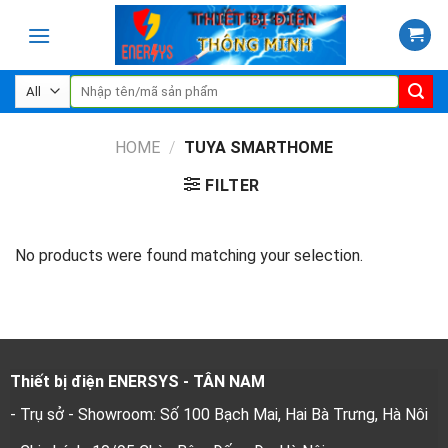
Skip
to
content
Search
for:
HOME
/
TUYA SMARTHOME
FILTER
No products were found matching your selection.
Thiết bị điện ENERSYS - TÂN NAM
- Trụ sở - Showroom: Số 100 Bạch Mai, Hai Bà Trưng, Hà Nôi