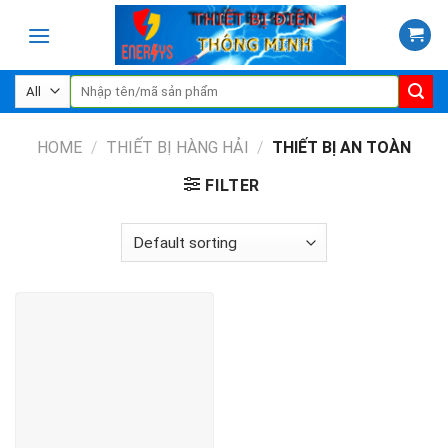
Skip
to
content
Search
for:
HOME
/
THIẾT BỊ HÀNG HẢI
/
THIẾT BỊ AN TOÀN
FILTER