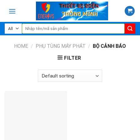
Skip
to
content
Search
for:
HOME
/
PHỤ TÙNG MÁY PHÁT
/
BỘ CẢNH BÁO
FILTER