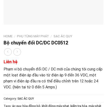
HOME
/
PHỤ TÙNG MÁY PHÁT
/
SẠC ẮC QUY
Bộ chuyển đổi DC/DC DC0512
Liên hệ
Phạm vi bộ chuyển đổi DC / DC mới của chúng tôi cung cấp
một loạt điện áp đầu vào từ điện áp 9 đến 36 VDC, một
phạm vi điện áp đầu ra có thể điều chỉnh trên 12 hoặc 24
VDC. (hiện tại từ 0 đến 5 Amps.)
Category:
SẠC ẮC QUY
Tags:
ắc quy
,
hòa đồng bộ
,
khởi động máy phat
,
kiểm tra hòa
,
máy phát