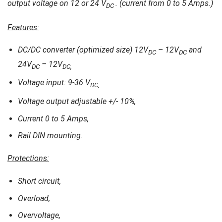
output voltage on 12 or 24 V
. (current from 0 to 5 Amps.)
DC
Features:
DC/DC converter (optimized size) 12V
– 12V
and
DC
DC
24V
– 12V
DC
DC,
Voltage input: 9-36 V
DC,
Voltage output adjustable +/- 10%,
Current 0 to 5 Amps,
Rail DIN mounting.
Protections:
Short circuit,
Overload,
Overvoltage,