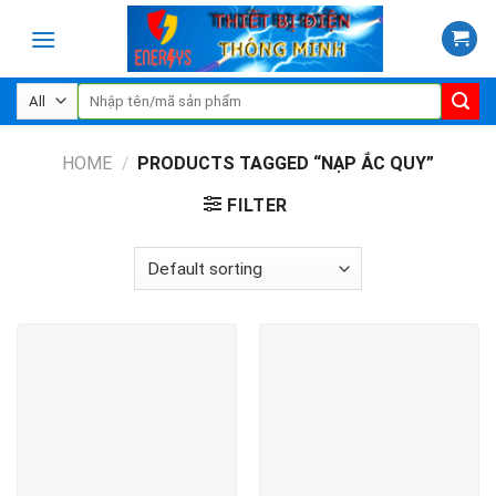
Skip
to
content
Search
for:
HOME
/
PRODUCTS TAGGED “NẠP ẮC QUY”
FILTER