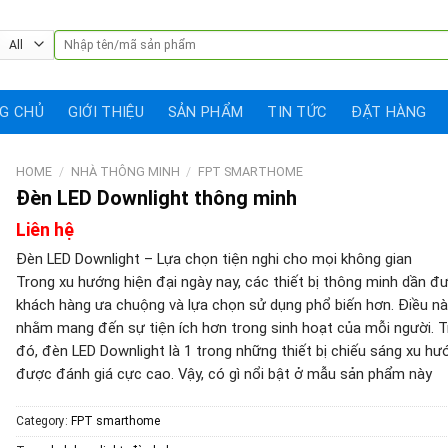
Search
for:
G CHỦ
GIỚI THIỆU
SẢN PHẨM
TIN TỨC
ĐẶT HÀNG
HOME
/
NHÀ THÔNG MINH
/
FPT SMARTHOME
Đèn LED Downlight thông minh
Liên hệ
Đèn LED Downlight – Lựa chọn tiện nghi cho mọi không gian
Trong xu hướng hiện đại ngày nay, các thiết bị thông minh dần đ
khách hàng ưa chuộng và lựa chọn sử dụng phổ biến hơn. Điều n
nhằm mang đến sự tiện ích hơn trong sinh hoạt của mỗi người. 
đó, đèn LED Downlight là 1 trong những thiết bị chiếu sáng xu hư
được đánh giá cực cao. Vậy, có gì nổi bật ở mẫu sản phẩm này
Category:
FPT smarthome