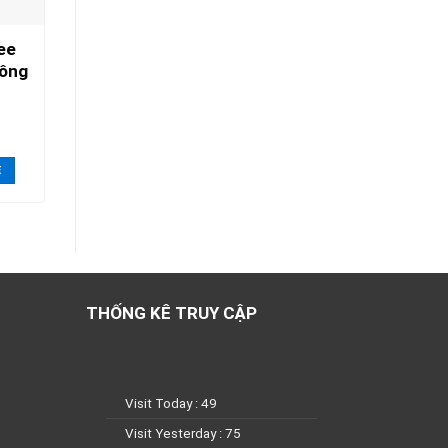
ee
hông
E
THỐNG KÊ TRUY CẬP
Visit Today : 49
Visit Yesterday : 75