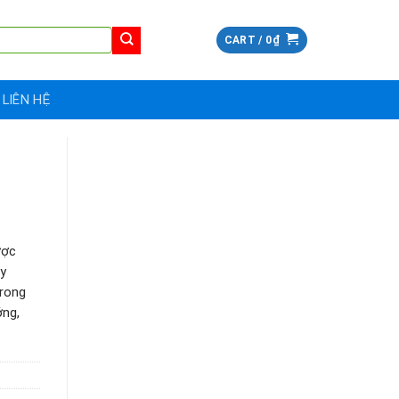
CART /
0
₫
LIÊN HỆ
ược
ày
Trong
ớng,