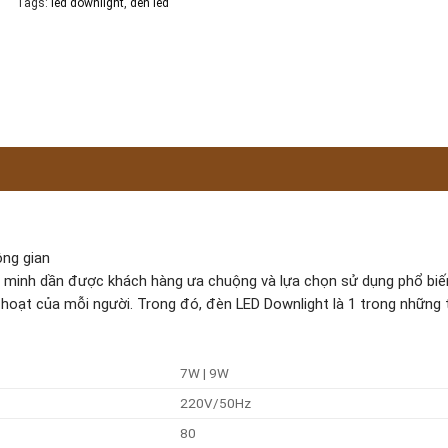
Tags:
led downlight
,
đèn led
ông gian
ng minh dần được khách hàng ưa chuộng và lựa chọn sử dụng phổ biế
hoạt của mỗi người. Trong đó, đèn LED Downlight là 1 trong những t
7W | 9W
220V/50Hz
80