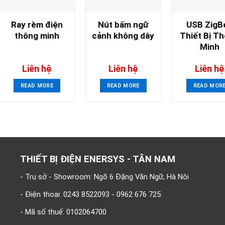
Ray rèm điện
Nút bấm ngữ
USB ZigB
thông minh
cảnh không dây
Thiết Bị T
Minh
Liên hệ
Liên hệ
Liên hệ
READ MORE
READ MORE
READ MOR
THIẾT BỊ ĐIỆN ENERSYS - TÂN NAM
- Trụ sở - Showroom: Ngõ 6 Đặng Văn Ngữ, Hà Nôi
- Điện thoại: 0243 8522093 - 0962 676 725
- Mã số thuế: 0102064700