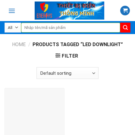
Skip
to
content
Search
for:
HOME
/
PRODUCTS TAGGED “LED DOWNLIGHT”
FILTER