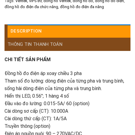
Tags:
Veritek
,
VIPS 89
,
đồng hồ Veritek
,
đồng hồ đo
,
đồng hồ đo điện
,
đồng hồ đo điện đa chức năng
,
đồng hồ đo điện đa năng
DESCRIPTION
THÔNG TIN THANH TOÁN
CHI TIẾT SẢN PHẨM
Đồng hồ đo điện áp xoay chiều 3 pha
Tham số đo lường: dòng điện của từng pha và trung bình,
sống hài dòng điện của từng pha và trung bình.
Hiển thị LED, 0.56″; 1 hàng 4 số
Đầu vào đo lường: 0.015-5A/ 60 (option)
Cài dòng sơ cấp (CT): 10.000A
Cài dòng thứ cấp (CT): 1A/5A
Truyền thông (option)
Điện áp nguồn nuôi: 90 – 270VAC/DC