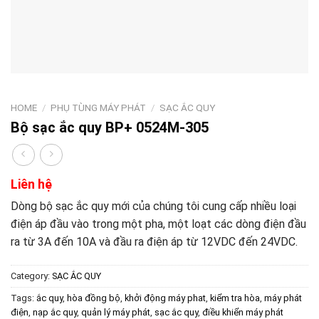
HOME
/
PHỤ TÙNG MÁY PHÁT
/
SẠC ẮC QUY
Bộ sạc ắc quy BP+ 0524M-305
Liên hệ
Dòng bộ sạc ắc quy mới của chúng tôi cung cấp nhiều loại
điện áp đầu vào trong một pha, một loạt các dòng điện đầu
ra từ 3A đến 10A và đầu ra điện áp từ 12VDC đến 24VDC.
Category:
SẠC ẮC QUY
Tags:
ắc quy
,
hòa đồng bộ
,
khởi động máy phat
,
kiểm tra hòa
,
máy phát
điện
,
nạp ắc quy
,
quản lý máy phát
,
sạc ắc quy
,
điều khiển máy phát