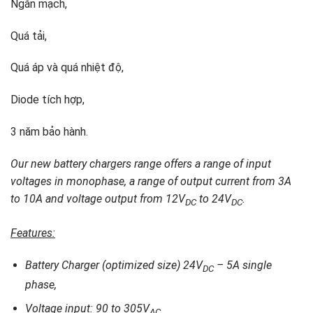
Ngắn mạch,
Quá tải,
Quá áp và quá nhiệt độ,
Diode tích hợp,
3 năm bảo hành.
Our new battery chargers range offers a range of input
voltages in monophase, a range of output current from 3A
to 10A and voltage output from 12V
to 24V
.
DC
DC
Features:
Battery Charger (optimized size)
24
V
–
5
A single
DC
phase,
Voltage input: 90 to
305
V
AC