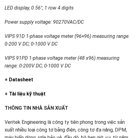
LED display, 0.56″; 1 row 4 digits
Power supply voltage: 90270VAC/DC
VIPS 91D 1-phase voltage meter (96×96) measuring range:
0-200 V DC; 0-1000 V DC
VIPS 91PD 1-phase voltage meter (48 x96) measuring
range: 0-200V DC; 0-1000 V DC
+
Datasheet
+
Tài liệu kỹ thuật
THÔNG TIN NHÀ SẢN XUẤT
Veritek Engineering là công ty tiên phong trong việc sản
xuất nhiều loại công tơ bảng điện, công tơ đa năng, DPM,
máy biến dòng, rơle bảo vệ, đầu dò, bộ hẹn giờ, v.v. từ năm