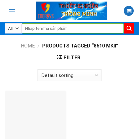
Skip
to
content
Search
for:
HOME
/
PRODUCTS TAGGED “8610 MKII”
FILTER