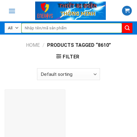
Skip
to
content
Search
for:
HOME
/
PRODUCTS TAGGED “8610”
FILTER