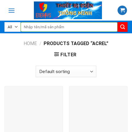
Skip
to
content
Search
for:
HOME
/
PRODUCTS TAGGED “ACREL”
FILTER