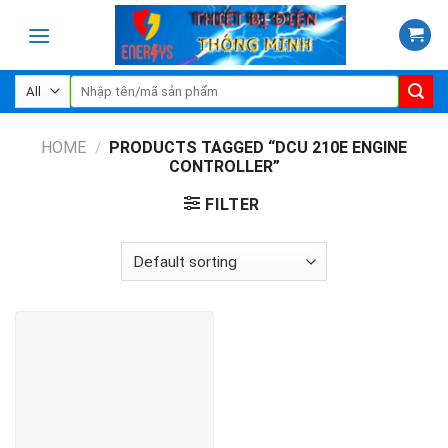
Skip
to
content
Search
for:
HOME
/
PRODUCTS TAGGED “DCU 210E ENGINE
CONTROLLER”
FILTER