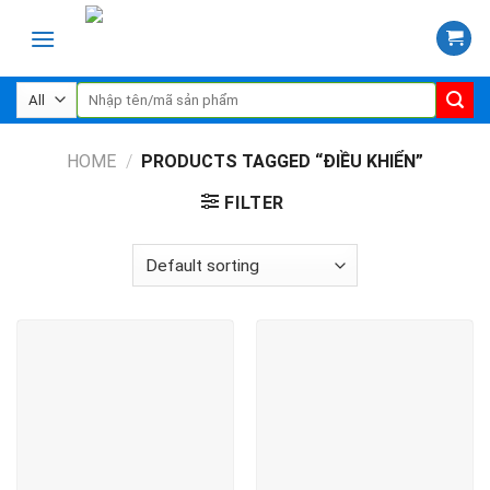
Skip
to
content
Search
for:
HOME
/
PRODUCTS TAGGED “ĐIỀU KHIỂN”
FILTER