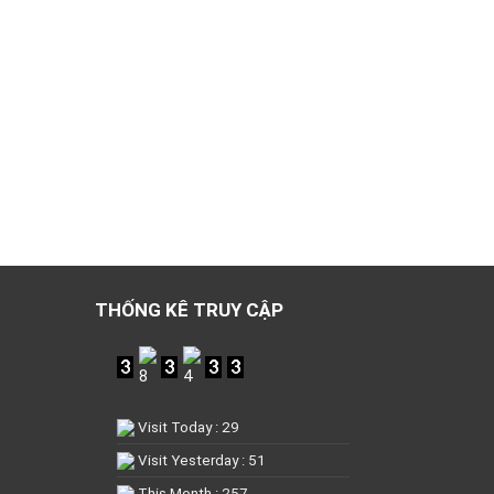
THỐNG KÊ TRUY CẬP
Visit Today : 29
Visit Yesterday : 51
This Month : 257