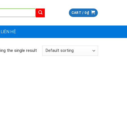
CART /
0
₫
LIÊN HỆ
ng the single result