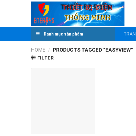
Skip
to
content
TRAN
Danh mục sản phẩm
HOME
/
PRODUCTS TAGGED “EASYVIEW”
FILTER