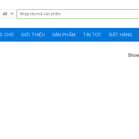
Search
for:
G CHỦ
GIỚI THIỆU
SẢN PHẨM
TIN TỨC
ĐẶT HÀNG
Showi