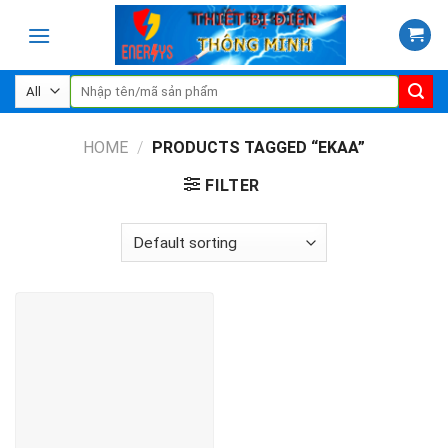
Skip
to
content
Search
for:
HOME
/
PRODUCTS TAGGED “EKAA”
FILTER