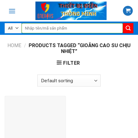
Skip
to
content
Search
for:
HOME
/
PRODUCTS TAGGED “GIOĂNG CAO SU CHỊU
NHIỆT”
FILTER