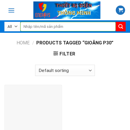
Skip
to
content
Search
for:
HOME
/
PRODUCTS TAGGED “GIOĂNG P30”
FILTER