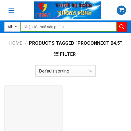
Skip
to
content
Search
for:
HOME
/
PRODUCTS TAGGED “PROCONNECT B4.5”
FILTER