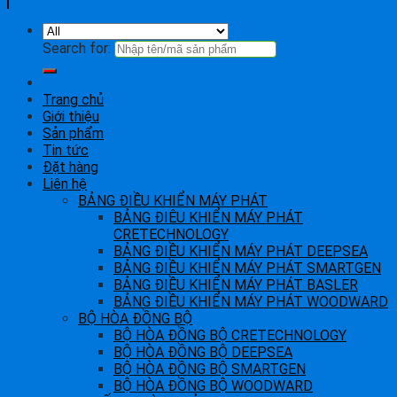
Search for:
Trang chủ
Giới thiệu
Sản phẩm
Tin tức
Đặt hàng
Liên hệ
BẢNG ĐIỀU KHIỂN MÁY PHÁT
BẢNG ĐIÊU KHIỂN MÁY PHÁT
CRETECHNOLOGY
BẢNG ĐIỀU KHIỂN MÁY PHÁT DEEPSEA
BẢNG ĐIỀU KHIỂN MÁY PHÁT SMARTGEN
BẢNG ĐIỀU KHIỂN MÁY PHÁT BASLER
BẢNG ĐIỀU KHIỂN MÁY PHÁT WOODWARD
BỘ HÒA ĐỒNG BỘ
BỘ HÒA ĐỒNG BỘ CRETECHNOLOGY
BỘ HÒA ĐỒNG BỘ DEEPSEA
BỘ HÒA ĐỒNG BỘ SMARTGEN
BỘ HÒA ĐỒNG BỘ WOODWARD