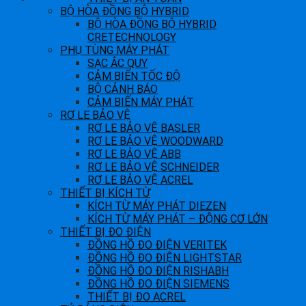
BỘ HÒA ĐỒNG BỘ HYBRID
BỘ HÒA ĐỒNG BỘ HYBRID
CRETECHNOLOGY
PHỤ TÙNG MÁY PHÁT
SẠC ẮC QUY
CẢM BIẾN TỐC ĐỘ
BỘ CẢNH BÁO
CẢM BIẾN MÁY PHÁT
RƠ LE BẢO VỆ
RƠ LE BẢO VỆ BASLER
RƠ LE BẢO VỆ WOODWARD
RƠ LE BẢO VỆ ABB
RƠ LE BẢO VỆ SCHNEIDER
RƠ LE BẢO VỆ ACREL
THIẾT BỊ KÍCH TỪ
KÍCH TỪ MÁY PHÁT DIEZEN
KÍCH TỪ MÁY PHÁT – ĐỘNG CƠ LỚN
THIẾT BỊ ĐO ĐIỆN
ĐỒNG HỒ ĐO ĐIỆN VERITEK
ĐỒNG HỒ ĐO ĐIỆN LIGHTSTAR
ĐỒNG HỒ ĐO ĐIỆN RISHABH
ĐỒNG HỒ ĐO ĐIỆN SIEMENS
THIẾT BỊ ĐO ACREL