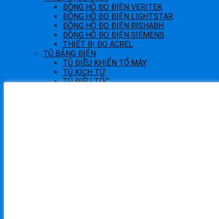
ĐỒNG HỒ ĐO ĐIỆN VERITEK
ĐỒNG HỒ ĐO ĐIỆN LIGHTSTAR
ĐỒNG HỒ ĐO ĐIỆN RISHABH
ĐỒNG HỒ ĐO ĐIỆN SIEMENS
THIẾT BỊ ĐO ACREL
TỦ BẢNG ĐIỆN
TỦ ĐIỀU KHIỂN TỔ MÁY
TỦ KÍCH TỪ
TỦ ĐIỀU TỐC
TỦ BẢO VỆ
TỦ HÒA ĐỒNG BỘ
IO LINK
IO LINK Master
IO LINK HUB
Multi Protocol IO Module
Switch mạng công nghiệp
NHÀ THÔNG MINH
Tuya Smarthome
LUMI Smarthome
FPT smarthome
CAO SU KỸ THUẬT
DỊCH VỤ KỸ THUẬT