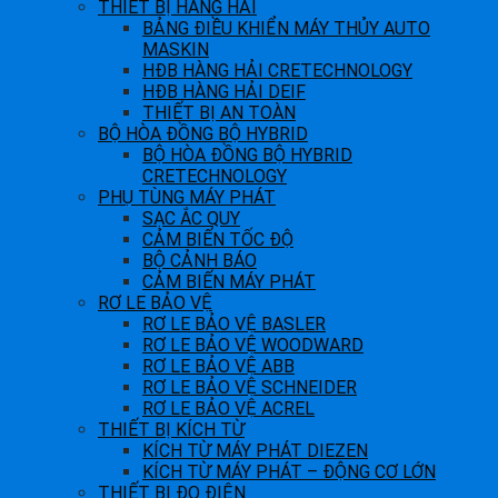
THIẾT BỊ HÀNG HẢI
BẢNG ĐIỀU KHIỂN MÁY THỦY AUTO
MASKIN
HĐB HÀNG HẢI CRETECHNOLOGY
HĐB HÀNG HẢI DEIF
THIẾT BỊ AN TOÀN
BỘ HÒA ĐỒNG BỘ HYBRID
BỘ HÒA ĐỒNG BỘ HYBRID
CRETECHNOLOGY
PHỤ TÙNG MÁY PHÁT
SẠC ẮC QUY
CẢM BIẾN TỐC ĐỘ
BỘ CẢNH BÁO
CẢM BIẾN MÁY PHÁT
RƠ LE BẢO VỆ
RƠ LE BẢO VỆ BASLER
RƠ LE BẢO VỆ WOODWARD
RƠ LE BẢO VỆ ABB
RƠ LE BẢO VỆ SCHNEIDER
RƠ LE BẢO VỆ ACREL
THIẾT BỊ KÍCH TỪ
KÍCH TỪ MÁY PHÁT DIEZEN
KÍCH TỪ MÁY PHÁT – ĐỘNG CƠ LỚN
THIẾT BỊ ĐO ĐIỆN