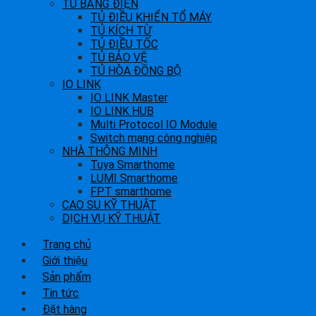
TỦ BẢNG ĐIỆN
TỦ ĐIỀU KHIỂN TỔ MÁY
TỦ KÍCH TỪ
TỦ ĐIỀU TỐC
TỦ BẢO VỆ
TỦ HÒA ĐỒNG BỘ
IO LINK
IO LINK Master
IO LINK HUB
Multi Protocol IO Module
Switch mạng công nghiệp
NHÀ THÔNG MINH
Tuya Smarthome
LUMI Smarthome
FPT smarthome
CAO SU KỸ THUẬT
DỊCH VỤ KỸ THUẬT
Trang chủ
Giới thiệu
Sản phẩm
Tin tức
Đặt hàng