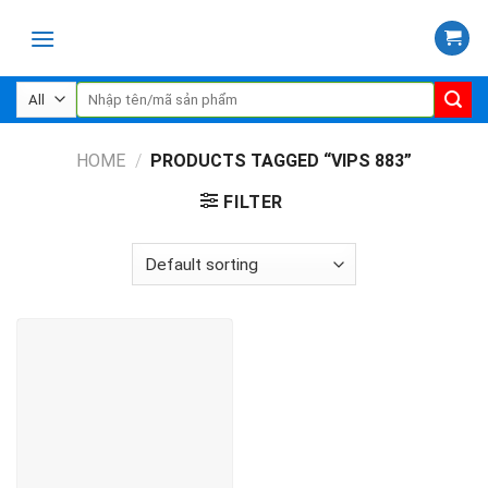
Skip
to
content
Search
for:
HOME
/
PRODUCTS TAGGED “VIPS 883”
FILTER