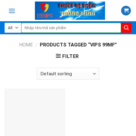
Skip
to
content
Search
for:
HOME
/
PRODUCTS TAGGED “VIPS 99MF”
FILTER