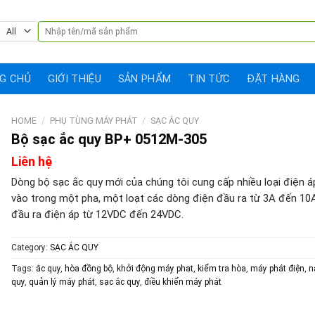
Search
for:
G CHỦ
GIỚI THIỆU
SẢN PHẨM
TIN TỨC
ĐẶT HÀNG
HOME
/
PHỤ TÙNG MÁY PHÁT
/
SẠC ẮC QUY
Bộ sạc ắc quy BP+ 0512M-305
Liên hệ
Dòng bộ sạc ắc quy mới của chúng tôi cung cấp nhiều loại điện 
vào trong một pha, một loạt các dòng điện đầu ra từ 3A đến 10
đầu ra điện áp từ 12VDC đến 24VDC.
Category:
SẠC ẮC QUY
Tags:
ắc quy
,
hòa đồng bộ
,
khởi động máy phat
,
kiểm tra hòa
,
máy phát điện
,
n
quy
,
quản lý máy phát
,
sạc ắc quy
,
điều khiển máy phát