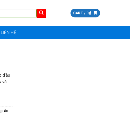
CART /
0
₫
LIÊN HỆ
áp đầu
A và
ạp ắc