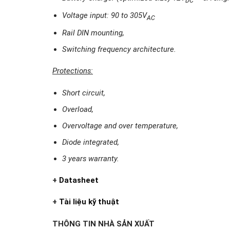
DC
Voltage input: 90 to 305V
AC
Rail DIN mounting,
Switching frequency architecture.
Protections:
Short circuit,
Overload,
Overvoltage and over temperature,
Diode integrated,
3 years warranty.
+
Datasheet
+
Tài liệu kỹ thuật
THÔNG TIN NHÀ SẢN XUẤT