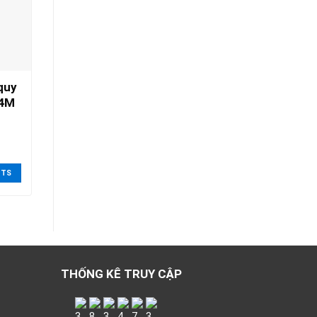
quy
4M
CTS
THỐNG KÊ TRUY CẬP