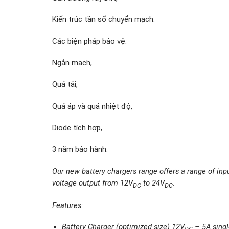
Kiến trúc tần số chuyển mạch.
Các biện pháp bảo vệ:
Ngắn mạch,
Quá tải,
Quá áp và quá nhiệt độ,
Diode tích hợp,
3 năm bảo hành.
Our new battery chargers range offers a range of inp
voltage output from 12V
to 24V
.
DC
DC
Features:
Battery Charger (optimized size) 12V
– 5A singl