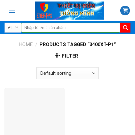
Skip
to
content
Search
for:
HOME
/
PRODUCTS TAGGED “3400XT-P1”
FILTER