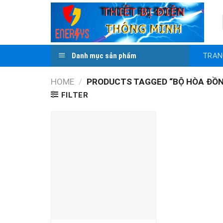
Skip
to
content
TRAN
Danh mục sản phẩm
HOME
/
PRODUCTS TAGGED “BỘ HÒA ĐỒN
FILTER