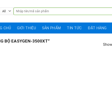
Search
for:
G CHỦ
GIỚI THIỆU
SẢN PHẨM
TIN TỨC
ĐẶT HÀNG
G BỘ EASYGEN-3500XT”
Showi