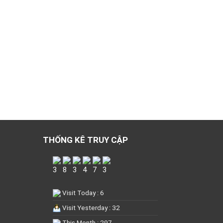
THỐNG KÊ TRUY CẬP
Visit Today : 6
Visit Yesterday : 32
This Month : 297