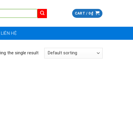
CART /
0
₫
LIÊN HỆ
ng the single result