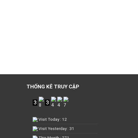
THỐNG KÊ TRUY CẬP
Visit Today : 12
Visit Yesterday : 31
This Month : 271