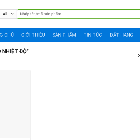
Search
for:
G CHỦ
GIỚI THIỆU
SẢN PHẨM
TIN TỨC
ĐẶT HÀNG
 NHIỆT ĐỘ”