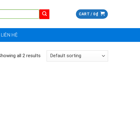
CART /
0
₫
LIÊN HỆ
Showing all 2 results