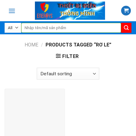
Skip
to
content
Search
for:
HOME
/
PRODUCTS TAGGED “RƠ LE”
FILTER