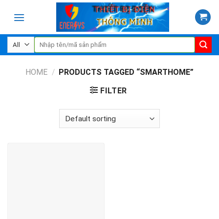
Skip
to
content
Search
for:
HOME
/
PRODUCTS TAGGED “SMARTHOME”
FILTER