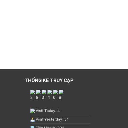
THỐNG KÊ TRUY CẬP
Visit Today : 4
Visit Yesterday : 51
This Month : 232