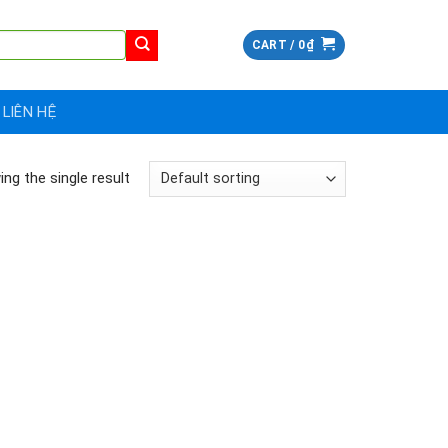
CART /
0
₫
LIÊN HỆ
ng the single result