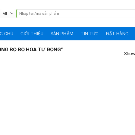
Search
for:
G CHỦ
GIỚI THIỆU
SẢN PHẨM
TIN TỨC
ĐẶT HÀNG
 BỘ BỘ HOÀ TỰ ĐỘNG”
Showi