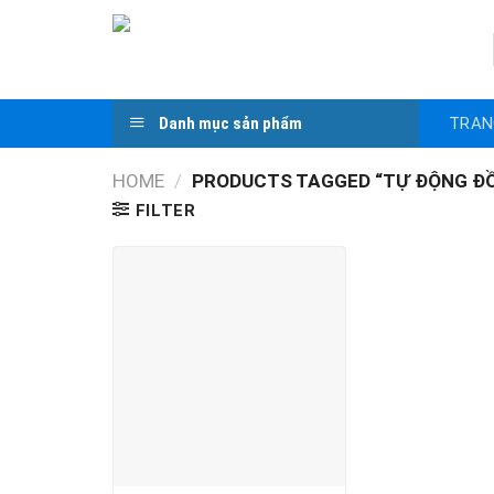
Skip
to
content
TRAN
Danh mục sản phẩm
HOME
/
PRODUCTS TAGGED “TỰ ĐỘNG ĐỒNG
FILTER