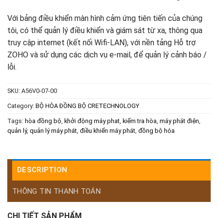
Với bảng điều khiển màn hình cảm ứng tiên tiến của chúng
tôi, có thể quản lý điều khiển và giám sát từ xa, thông qua
truy cập internet (kết nối Wifi-LAN), với nền tảng Hỗ trợ
ZOHO và sử dụng các dịch vụ e-mail, để quản lý cảnh báo /
lỗi.
SKU:
A56V0-07-00
Category:
BỘ HÒA ĐỒNG BỘ CRETECHNOLOGY
Tags:
hòa đồng bộ
,
khởi động máy phat
,
kiểm tra hòa
,
máy phát điện
,
quản lý
,
quản lý máy phát
,
điều khiển máy phát
,
đồng bộ hóa
DESCRIPTION
THÔNG TIN THANH TOÁN
CHI TIẾT SẢN PHẨM