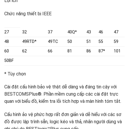
Lợi ích
Chức năng thiết bị IEEE
27
32
37
40Q*
43
46
47
48
49RTD*
49TC
50
51
55
59
60
62
66
81
86
87*
101
50BF
* Tùy chọn
Cài đặt cấu hình bảo vệ thật dễ dàng và đáng tin cậy với
BESTCOMSPlus®. Phần mềm cung cấp các cài đặt trực
quan với biểu đồ, kiểm tra lỗi tích hợp và màn hình tóm tắt.
Cấu hình ảo vệ phức hợp rất đơn giản và dễ hiểu với các sơ
đồ được lập trình sẵn, logic kéo và thả, nhãn người dùng và
ghi chú do BESTlogic™Plus cung cấp.