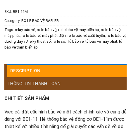
SKU:
BE1-11M
Category:
RƠ LE BẢO VỆ BASLER
Tags:
relay bảo vệ
,
rơ le bảo vệ
,
rơ le bảo vệ máy biến áp
,
rơ le bảo vệ
máy phát
,
rơ le bảo vệ máy phát điện
,
rơ le bảo vệ xuất tuyến
,
rơ le bảo vệ
đường dây
,
rơ le kỹ thuật số
,
rơ le số
,
Tủ bảo vệ
,
tủ bảo vệ máy phát
,
tủ
bảo vệ trạm biến áp
DESCRIPTION
THÔNG TIN THANH TOÁN
CHI TIẾT SẢN PHẨM
Việc cài đặt cấu hình bảo vệ một cách chính xác vô cùng dễ
dàng với BE1-11. Hệ thống bảo vệ động cơ BE1-11m được
thiết kế với nhiều tính năng để giải quyết các vấn đề về độ