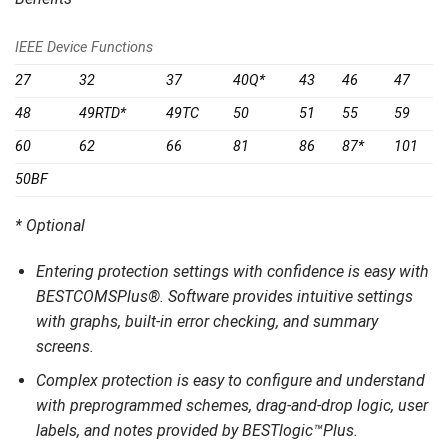
IEEE Device Functions
27
32
37
40Q*
43
46
47
48
49RTD*
49TC
50
51
55
59
60
62
66
81
86
87*
101
50BF
* Optional
Entering protection settings with confidence is easy with
BESTCOMSPlus®. Software provides intuitive settings
with graphs, built-in error checking, and summary
screens.
Complex protection is easy to configure and understand
with preprogrammed schemes, drag-and-drop logic, user
labels, and notes provided by BESTlogic™Plus.