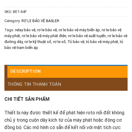
SKU:
BE1-64F
Category:
RƠ LE BẢO VỆ BASLER
Tags:
relay bảo vệ
,
rơ le bảo vệ
,
rơ le bảo vệ máy biến áp
,
rơ le bảo vệ
máy phát
,
rơ le bảo vệ máy phát điện
,
rơ le bảo vệ xuất tuyến
,
rơ le bảo vệ
đường dây
,
rơ le kỹ thuật số
,
rơ le số
,
Tủ bảo vệ
,
tủ bảo vệ máy phát
,
tủ
bảo vệ trạm biến áp
DESCRIPTION
THÔNG TIN THANH TOÁN
CHI TIẾT SẢN PHẨM
Thiết bị này được thiết kế để phát hiện roto nối đất không
chủ ý trong cuộn dây kích từ của máy phát hoặc động cơ
đồng bộ. Các mô hình có sẵn để kết nối với mặt tích cực