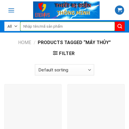
Skip
to
content
Search
for:
HOME
/
PRODUCTS TAGGED “MÁY THỦY”
FILTER