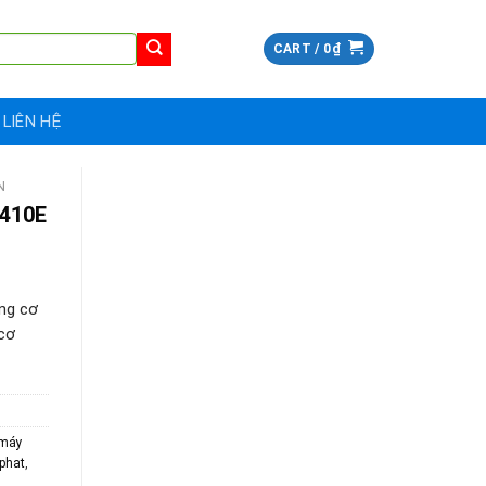
CART /
0
₫
LIÊN HỆ
N
 410E
ng cơ
cơ
 máy
phat
,