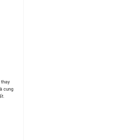
 thay
hà cung
ất.