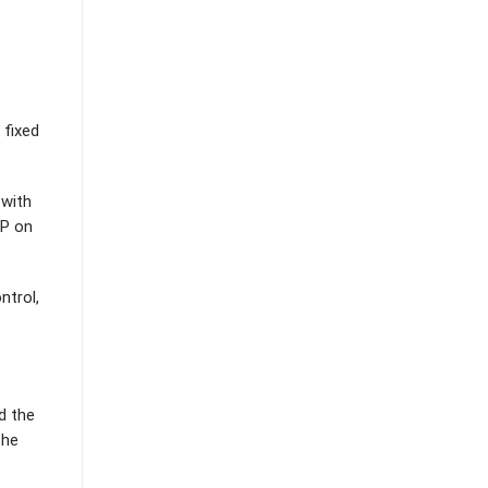
 fixed
 with
CP on
ntrol,
d the
the