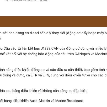
ám sát cho động cơ diesel tốc độ thay đổi (động cơ đẩy hoặc máy 
.
u đầu vào từ liên kết bus J1939 CAN của động cơ cộng với nhiều I/
ó thể kết nối với hệ thống báo động của tàu trên CANopen và Modbu
nh năng điều khiển động cơ và các đầu ra cần thiết, bao gồm tính 
khởi động và dừng, cả ETR và ETS, cùng với điều khiển từ xa cho các 
hía sau bảng điều khiển và không cần công cụ đặc biệt.
 với bảng điều khiển Auto-Maskin và Marine Broadcast.