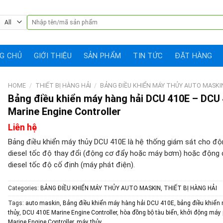
Search
for:
G CHỦ
GIỚI THIỆU
SẢN PHẨM
TIN TỨC
ĐẶT HÀNG
HOME
/
THIẾT BỊ HÀNG HẢI
/
BẢNG ĐIỀU KHIỂN MÁY THỦY AUTO MASKI
Bảng điều khiển máy hàng hải DCU 410E – DCU
Marine Engine Controller
Liên hệ
Bảng điều khiển máy thủy DCU 410E là hệ thống giám sát cho độ
diesel tốc độ thay đổi (động cơ đẩy hoặc máy bơm) hoặc động 
diesel tốc độ cố định (máy phát điện).
Categories:
BẢNG ĐIỀU KHIỂN MÁY THỦY AUTO MASKIN
,
THIẾT BỊ HÀNG HẢI
Tags:
auto maskin
,
Bảng điều khiển máy hàng hải DCU 410E
,
bảng điều khiển
thủy
,
DCU 410E Marine Engine Controller
,
hòa đồng bộ tàu biển
,
khởi động máy 
Marine Engine Controller
,
máy thủy