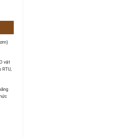
bơm)
O vật
s RTU,
năng
chức