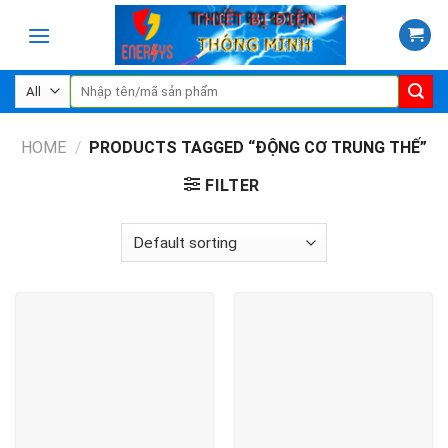
Skip
to
content
Search
for:
HOME
/
PRODUCTS TAGGED “ĐỘNG CƠ TRUNG THẾ”
FILTER